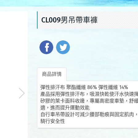
CL009男吊帶車褲
商品詳情
彈性排汗布 聚酯纖維 86% 彈性纖維 14%
產品採用彈性排汗布，吸濕快乾使汗水快速
矽膠的萊卡面料收邊，專屬高密度車墊，舒
適，進而提升運動效能
自行車吊帶設計可減少腰部勒痕與固定肌肉，
騎行安全性