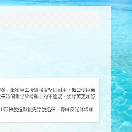
揮發，緻密車工接縫強度堅固耐用，褲口使用無
緩長時間乘坐於椅墊上的不適感，使穿著更加舒
U形快脫造型後兜穿脫迅速，臀峰反光條增加