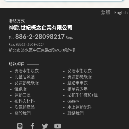
繁體
English
聯絡方式
神爵.世紀概念企業有限公司
886-2-28098217
Tel.
Rep.
Fax. (8862) 2809-8224
新北市淡水區中正東路2段69之8號9樓
服務項目
男潛水衝浪衣
女潛水衝浪衣
比基尼泳裝
男運動機能服
女運動機能服
腳踏車車衣
慢跑服
孩童青少年
運動口罩
貼花牛仔褲和T恤
布料與材料
Gallery
吹氣類產品
水上運動配件
關於我們
聯絡我們