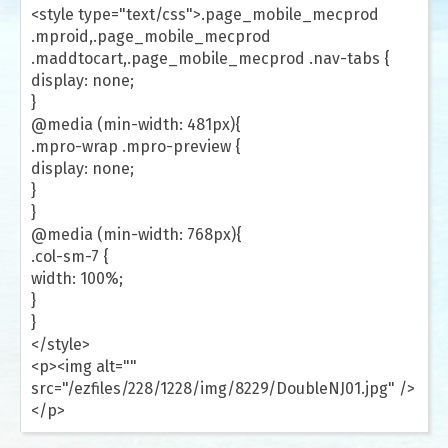
<style type="text/css">.page_mobile_mecprod
.mproid,.page_mobile_mecprod
.maddtocart,.page_mobile_mecprod .nav-tabs {
display: none;
}
@media (min-width: 481px){
.mpro-wrap .mpro-preview {
display: none;
}
}
@media (min-width: 768px){
.col-sm-7 {
width: 100%;
}
}
</style>
<p><img alt=""
src="/ezfiles/228/1228/img/8229/DoubleNJ01.jpg" />
</p>