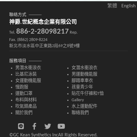
繁體
English
聯絡方式
神爵.世紀概念企業有限公司
886-2-28098217
Tel.
Rep.
Fax. (8862) 2809-8224
新北市淡水區中正東路2段69之8號9樓
服務項目
男潛水衝浪衣
女潛水衝浪衣
比基尼泳裝
男運動機能服
女運動機能服
腳踏車車衣
慢跑服
孩童青少年
運動口罩
貼花牛仔褲和T恤
布料與材料
Gallery
吹氣類產品
水上運動配件
關於我們
聯絡我們
©GC Kean Synthetics Inc
All Rights Reserved.