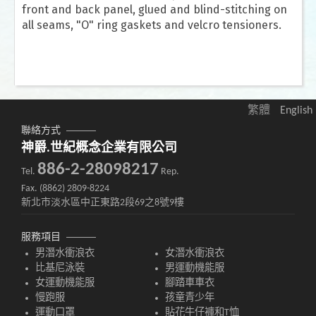
front and back panel, glued and blind-stitching on
all seams, "O" ring gaskets and velcro tensioners.
繁體
English
聯絡方式
神爵.世紀概念企業有限公司
886-2-28098217
Tel.
Rep.
Fax. (8862) 2809-8224
新北市淡水區中正東路2段69之8號9樓
服務項目
男潛水衝浪衣
女潛水衝浪衣
比基尼泳裝
男運動機能服
女運動機能服
腳踏車車衣
慢跑服
孩童青少年
運動口罩
貼花牛仔褲和T恤